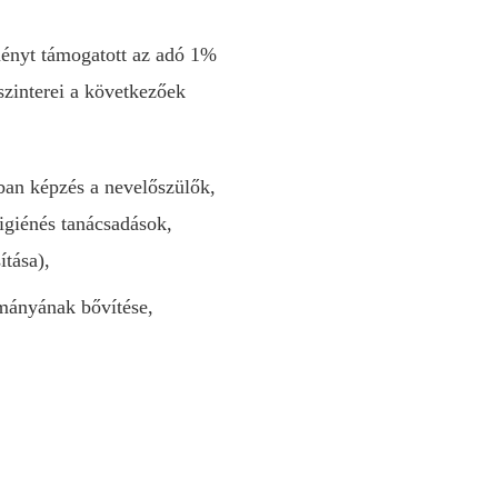
ményt támogatott az adó 1%
szinterei a következőek
an képzés a nevelőszülők,
igiénés tanácsadások,
ítása),
ományának bővítése,