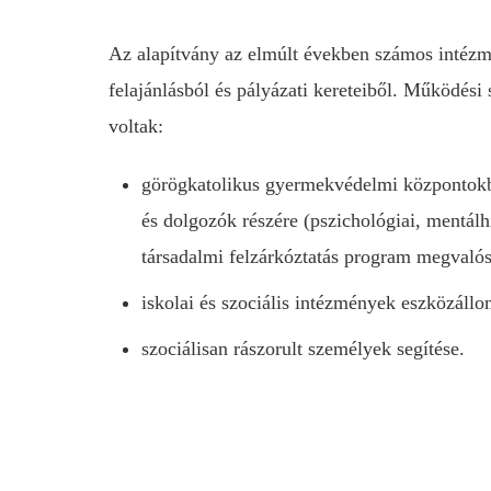
Az alapítvány az elmúlt években számos intéz
felajánlásból és pályázati kereteiből. Működési 
voltak:
görögkatolikus gyermekvédelmi központokb
és dolgozók részére (pszichológiai, mentálh
társadalmi felzárkóztatás program megvalós
iskolai és szociális intézmények eszközáll
szociálisan rászorult személyek segítése.