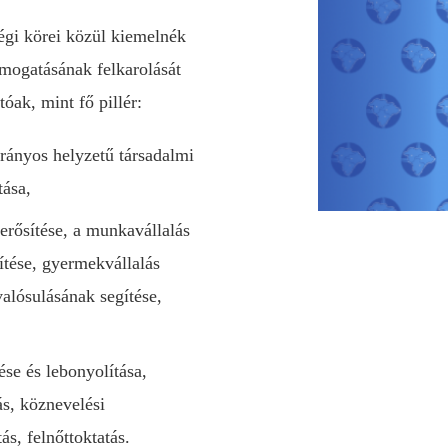
égi körei közül kiemelnék
ámogatásának felkarolását
tóak, mint fő pillér:
trányos helyzetű társadalmi
tása,
erősítése, a munkavállalás
gítése, gyermekvállalás
alósulásának segítése,
se és lebonyolítása,
ás, köznevelési
s, felnőttoktatás.