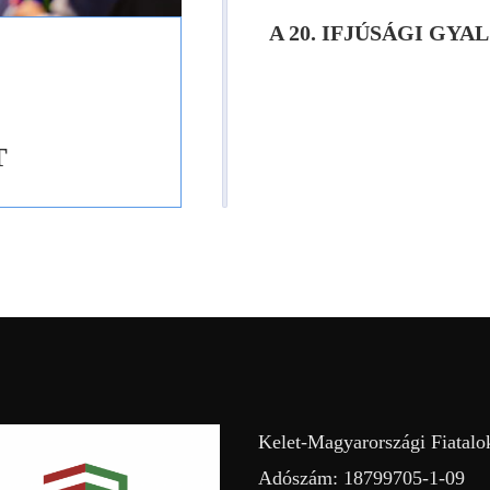
A 20. IFJÚSÁGI GY
T
Kelet-Magyarországi Fiatalo
Adószám: 18799705-1-09