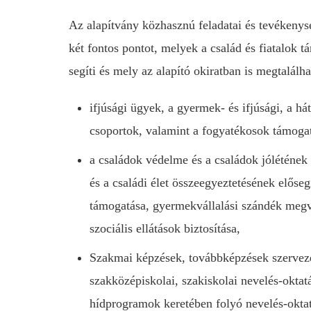
Az alapítvány közhasznú feladatai és tevékenys
két fontos pontot, melyek a család és fiatalok t
segíti és mely az alapító okiratban is megtalálha
ifjúsági ügyek, a gyermek- és ifjúsági, a há
csoportok, valamint a fogyatékosok támoga
a családok védelme és a családok jólétének 
és a családi élet összeegyeztetésének előse
támogatása, gyermekvállalási szándék megv
szociális ellátások biztosítása,
Szakmai képzések, továbbképzések szervezé
szakközépiskolai, szakiskolai nevelés-oktat
hídprogramok keretében folyó nevelés-oktatá